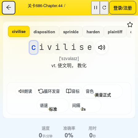
关卡686-Chapter.44
/
登录/注册
civilise
disposition
sprinkle
harden
plaintiff
cert
c
i
v
i
l
i
s
e
['sɪvəlaɪz]
vt. 使文明， 教化
朗读
循环发音
音标
音色
美音正式
语速
间隔
标准
2s
速度
准确率
用时
0
0%
0
字/分钟
秒