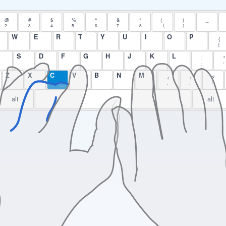
@
#
$
%
^
&
*
(
)
_
2
3
4
5
6
7
8
（
）
-
W
E
R
T
Y
U
I
O
P
{
[
S
D
F
G
H
J
K
L
:
"
;
'
Z
X
C
V
B
N
M
<
>
?
,
.
/
alt
alt