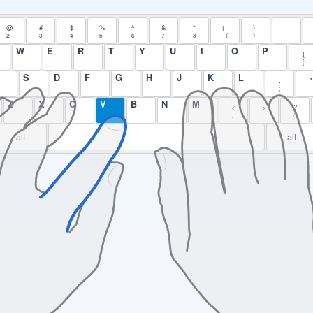
@
#
$
%
^
&
*
(
)
_
2
3
4
5
6
7
8
（
）
-
W
E
R
T
Y
U
I
O
P
{
[
S
D
F
G
H
J
K
L
:
"
;
'
Z
X
C
V
B
N
M
<
>
?
,
.
/
alt
alt