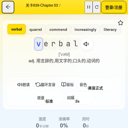
关卡639-Chapter.53
/
登录/注册
verbal
quarrel
commend
increasingly
literacy
pa
v
e
r
b
a
l
['vɝbl]
adj. 用言辞的,用文字的;口头的;动词的
朗读
循环发音
音标
音色
美音正式
语速
间隔
标准
2s
速度
准确率
用时
0
0%
0
字/分钟
秒