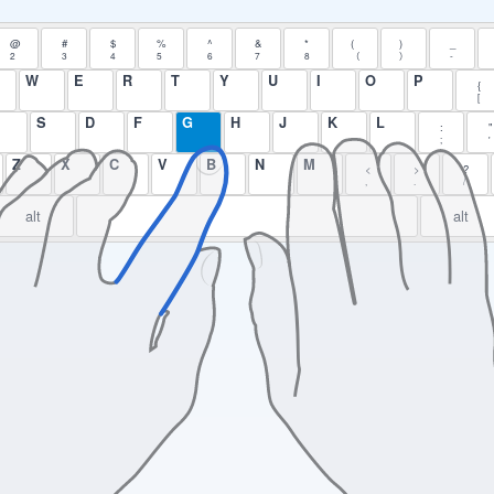
@
#
$
%
^
&
*
(
)
_
2
3
4
5
6
7
8
（
）
-
W
E
R
T
Y
U
I
O
P
{
[
S
D
F
G
H
J
K
L
:
"
;
'
Z
X
C
V
B
N
M
<
>
?
,
.
/
alt
alt