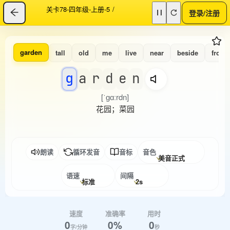
关卡78-四年级-上册-5
/
登录/注册
garden
tall
old
me
live
near
beside
from
g
a
r
d
e
n
[ˈɡɑːrdn]
花园；菜园
朗读
循环发音
音标
音色
美音正式
语速
间隔
标准
2s
速度
准确率
用时
0
0%
0
字/分钟
秒