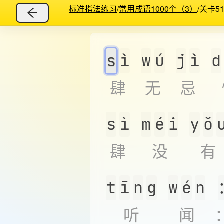
标准指法练习
/
常用成语1000个（3）
/
关卡5
s
ì
w
ú
j
ì
d
肆
无
忌
s
ì
m
é
i
y
ǒ
肆
没
有
t
ī
n
g
w
é
n
听
闻