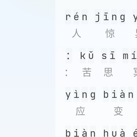
r
é
n
j
ī
n
g
人
惊
：
k
ǔ
s
ī
m
í
：
苦
思
y
ì
n
g
b
i
à
n
应
变
b
i
à
n
h
u
à