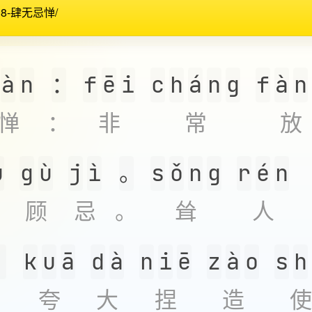
18-肆无忌惮
/
à
n
：
f
ē
i
c
h
á
n
g
f
à
n
惮
：
非
常
放
u
g
ù
j
ì
。
s
ǒ
n
g
r
é
n
顾
忌
。
耸
人
：
k
u
ā
d
à
n
i
ē
z
à
o
s
h
：
夸
大
捏
造
使