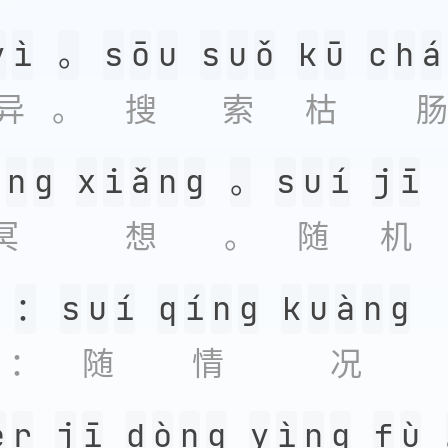
y
ì
。
s
ō
u
s
u
ǒ
k
ū
c
h
á
异
。
搜
索
枯
肠
n
g
x
i
ǎ
n
g
。
s
u
í
j
ī
冥
想
。
随
机
：
s
u
í
q
í
n
g
k
u
à
n
g
：
随
情
况
é
r
j
ī
d
ò
n
g
y
ì
n
g
f
ù