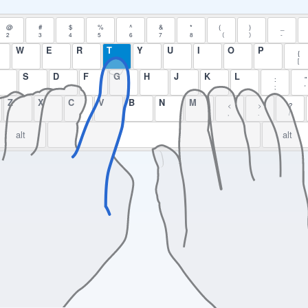
@
#
$
%
^
&
*
(
)
_
2
3
4
5
6
7
8
（
）
-
W
E
R
T
Y
U
I
O
P
{
[
S
D
F
G
H
J
K
L
:
"
;
'
Z
X
C
V
B
N
M
<
>
?
,
.
/
alt
alt