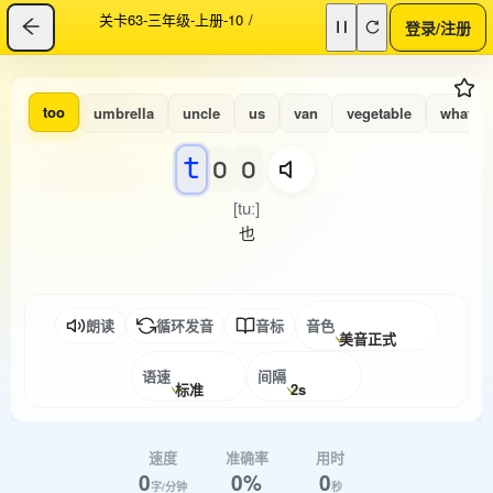
关卡63-三年级-上册-10
/
登录/注册
too
umbrella
uncle
us
van
vegetable
what
t
o
o
[tuː]
也
朗读
循环发音
音标
音色
美音正式
语速
间隔
标准
2s
速度
准确率
用时
0
0%
0
字/分钟
秒