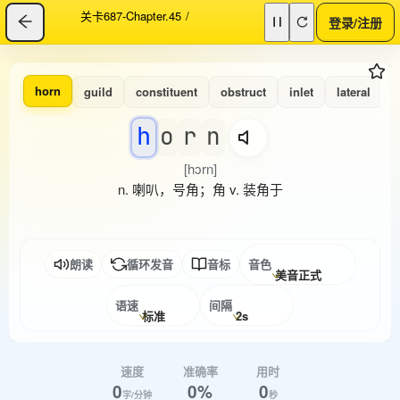
关卡687-Chapter.45
/
登录/注册
horn
guild
constituent
obstruct
inlet
lateral
h
o
r
n
[hɔrn]
n. 喇叭，号角；角 v. 装角于
朗读
循环发音
音标
音色
美音正式
语速
间隔
标准
2s
速度
准确率
用时
0
0%
0
字/分钟
秒