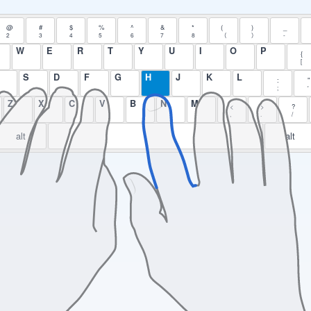
@
#
$
%
^
&
*
(
)
_
2
3
4
5
6
7
8
（
）
-
W
E
R
T
Y
U
I
O
P
{
[
S
D
F
G
H
J
K
L
:
"
;
'
Z
X
C
V
B
N
M
<
>
?
,
.
/
alt
alt