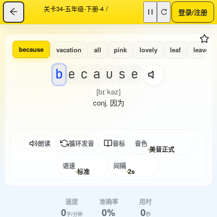
关卡34-五年级-下册-4
/
登录/注册
because
vacation
all
pink
lovely
leaf
leaves
b
e
c
a
u
s
e
[bɪˈkəz]
conj. 因为
朗读
循环发音
音标
音色
美音正式
语速
间隔
标准
2s
速度
准确率
用时
0
0%
0
字/分钟
秒