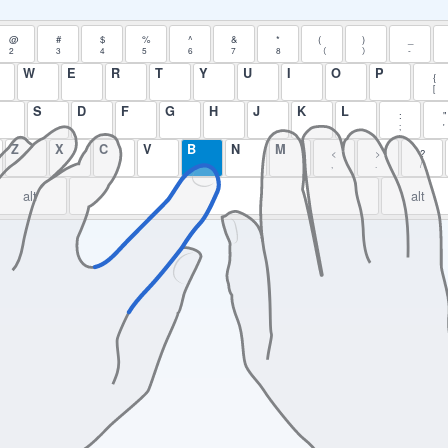
@
#
$
%
^
&
*
(
)
_
2
3
4
5
6
7
8
（
）
-
W
E
R
T
Y
U
I
O
P
{
[
S
D
F
G
H
J
K
L
:
"
;
'
Z
X
C
V
B
N
M
<
>
?
,
.
/
alt
alt