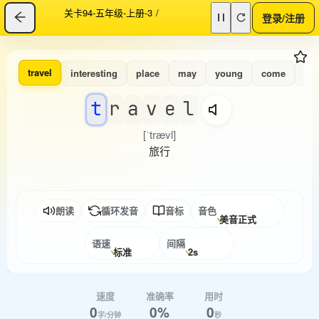
关卡94-五年级-上册-3
/
登录/注册
travel
interesting
place
may
young
come
gre
t
r
a
v
e
l
[ˈtrævl]
旅行
朗读
循环发音
音标
音色
美音正式
语速
间隔
标准
2s
速度
准确率
用时
0
0%
0
字/分钟
秒