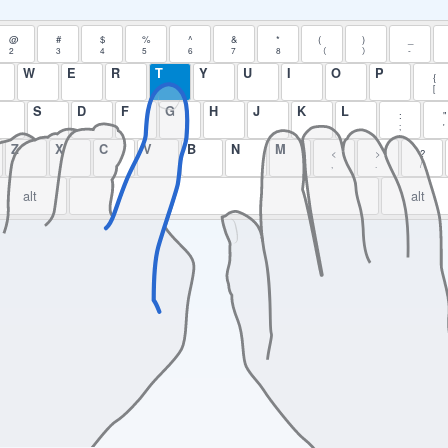
@
#
$
%
^
&
*
(
)
_
2
3
4
5
6
7
8
（
）
-
W
E
R
T
Y
U
I
O
P
{
[
S
D
F
G
H
J
K
L
:
"
;
'
Z
X
C
V
B
N
M
<
>
?
,
.
/
alt
alt