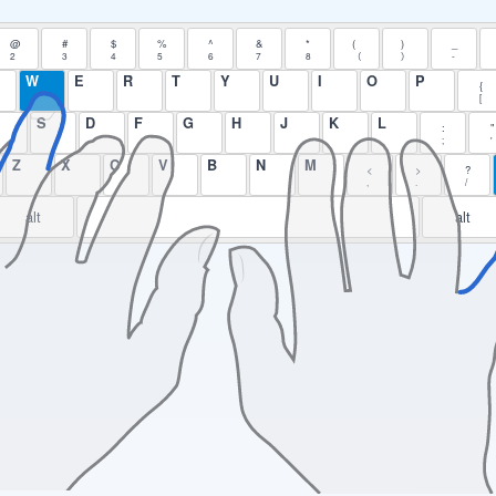
@
#
$
%
^
&
*
(
)
_
2
3
4
5
6
7
8
（
）
-
W
E
R
T
Y
U
I
O
P
{
[
S
D
F
G
H
J
K
L
:
"
;
'
Z
X
C
V
B
N
M
<
>
?
,
.
/
alt
alt