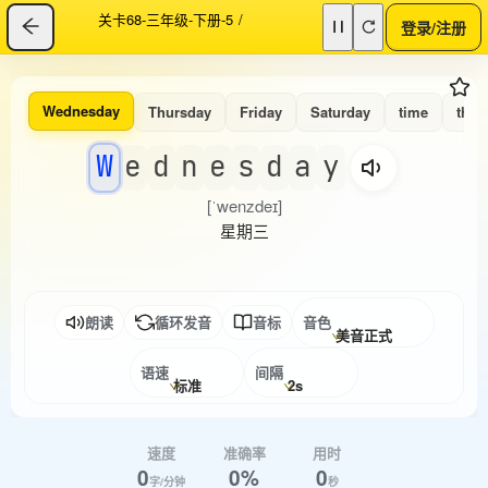
关卡68-三年级-下册-5
/
登录/注册
Wednesday
Thursday
Friday
Saturday
time
thirt
W
e
d
n
e
s
d
a
y
[ˈwenzdeɪ]
星期三
朗读
循环发音
音标
音色
美音正式
语速
间隔
标准
2s
速度
准确率
用时
0
0%
0
字/分钟
秒