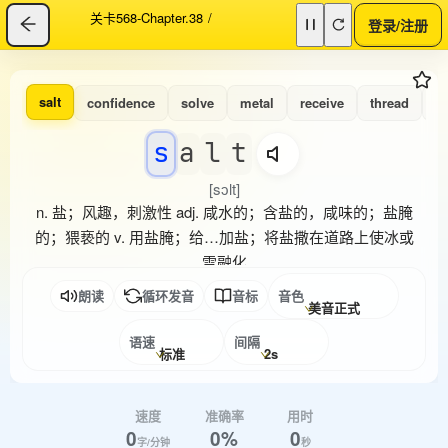
关卡568-Chapter.38
/
登录/注册
salt
confidence
solve
metal
receive
thread
a
s
a
l
t
[sɔlt]
n. 盐；风趣，刺激性 adj. 咸水的；含盐的，咸味的；盐腌
的；猥亵的 v. 用盐腌；给…加盐；将盐撒在道路上使冰或
雪融化
朗读
循环发音
音标
音色
美音正式
语速
间隔
标准
2s
速度
准确率
用时
0
0%
0
字/分钟
秒