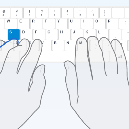
@
#
$
%
^
&
*
(
)
_
2
3
4
5
6
7
8
（
）
-
W
E
R
T
Y
U
I
O
P
{
[
S
D
F
G
H
J
K
L
:
"
;
'
Z
X
C
V
B
N
M
<
>
?
,
.
/
alt
alt