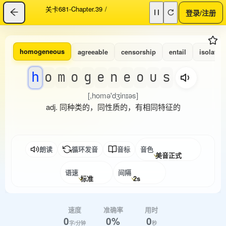
关卡681-Chapter.39
/
登录/注册
homogeneous
agreeable
censorship
entail
isolate
h
o
m
o
g
e
n
e
o
u
s
[,homə'dʒinɪəs]
adj. 同种类的，同性质的，有相同特征的
朗读
循环发音
音标
音色
美音正式
语速
间隔
标准
2s
速度
准确率
用时
0
0%
0
字/分钟
秒