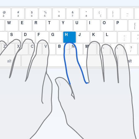
@
#
$
%
^
&
*
(
)
_
2
3
4
5
6
7
8
（
）
-
W
E
R
T
Y
U
I
O
P
{
[
S
D
F
G
H
J
K
L
:
"
;
'
Z
X
C
V
B
N
M
<
>
?
,
.
/
alt
alt